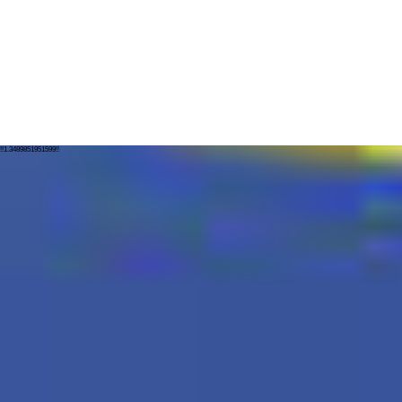
!!1.3489851951599!!