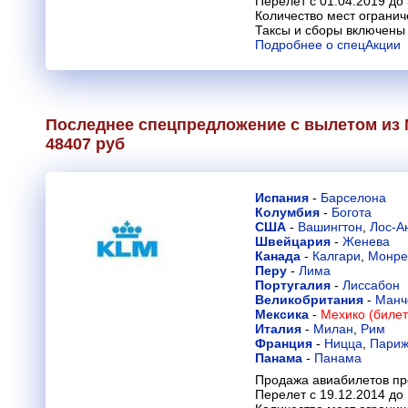
Перелет с 01.04.2019 до 
Количество мест огранич
Таксы и сборы включены 
Подробнее о спецАкции
Последнее спецпредложение с вылетом из 
48407 руб
Испания
-
Барселона
Колумбия
-
Богота
США
-
Вашингтон
,
Лос-А
Швейцария
-
Женева
Канада
-
Калгари
,
Монре
Перу
-
Лима
Португалия
-
Лиссабон
Великобритания
-
Манч
Мексика
-
Мехико (билет
Италия
-
Милан
,
Рим
Франция
-
Ницца
,
Пари
Панама
-
Панама
Продажа авиабилетов пр
Перелет с 19.12.2014 до