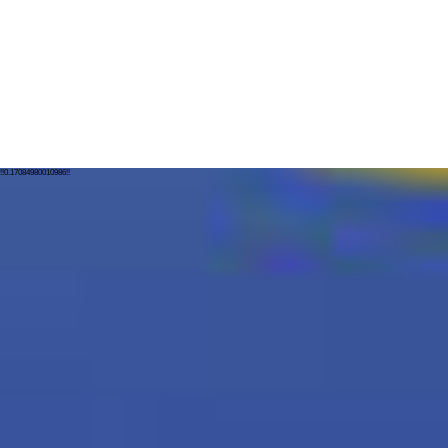
!!0.17084980010986!!