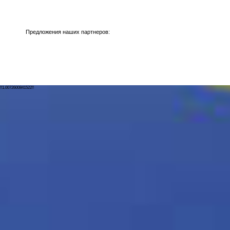
Предложения наших партнеров:
!!1.0072600841522!!