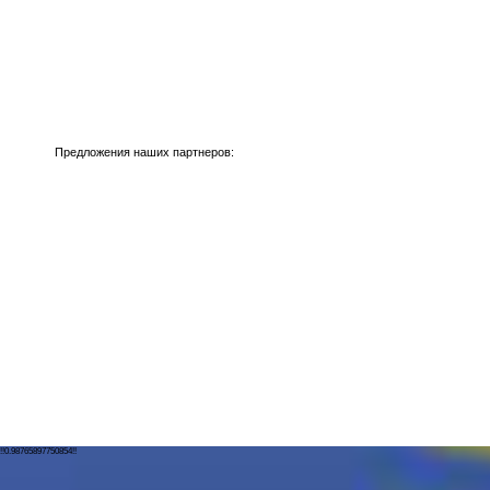
Предложения наших партнеров:
!!0.98765897750854!!