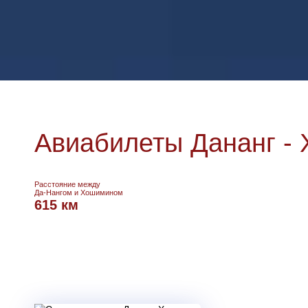
Авиабилеты Дананг -
Расстояние между
Да-Нангом и Хошимином
615 км