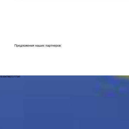
Предложения наших партнеров:
!!0.69478607177734!!