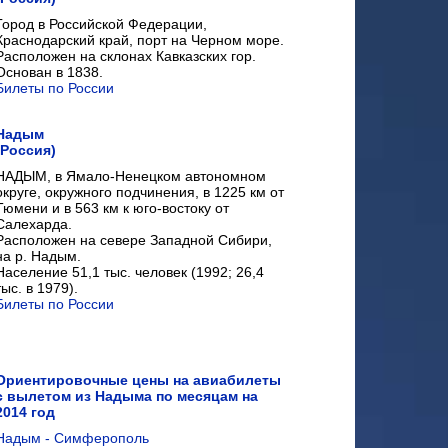
Город в Российской Федерации,
Краснодарский край, порт на Черном море.
Расположен на склонах Кавказских гор.
Основан в 1838.
Билеты по России
Надым
(Россия)
НАДЫМ, в Ямало-Ненецком автономном
округе, окружного подчинения, в 1225 км от
Тюмени и в 563 км к юго-востоку от
Салехарда.
Расположен на севере Западной Сибири,
на р. Надым.
Население 51,1 тыс. человек (1992; 26,4
тыс. в 1979).
Билеты по России
Ориентировочные цены на авиабилеты
с вылетом из Надыма по месяцам на
2014 год
Надым - Симферополь