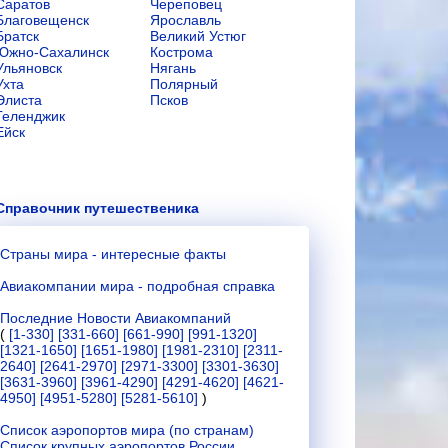
Саратов
Череповец
Благовещенск
Ярославль
Братск
Великий Устюг
Южно-Сахалинск
Кострома
Ульяновск
Нягань
Ухта
Полярный
Элиста
Псков
Геленджик
Ейск
Справочник путешественика
Страны мира - интересные факты
Авиакомпании мира - подробная справка
Последние Новости Авиакомпаний
(
[1-330]
[331-660]
[661-990]
[991-1320]
[1321-1650]
[1651-1980]
[1981-2310]
[2311-
2640]
[2641-2970]
[2971-3300]
[3301-3630]
[3631-3960]
[3961-4290]
[4291-4620]
[4621-
4950]
[4951-5280]
[5281-5610]
)
Список аэропортов мира (по странам)
Список крупных аэропортов России