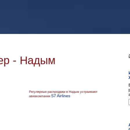
ер - Надым
Регулярные распродажи в Надым устраивают
S7 Airlines
авиакомпании