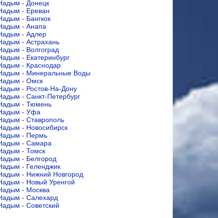
Надым - Донецк
Надым - Ереван
Надым - Бангкок
Надым - Анапа
Надым - Адлер
Надым - Астрахань
Надым - Волгоград
Надым - Екатеринбург
Надым - Краснодар
Надым - Минеральные Воды
Надым - Омск
Надым - Ростов-На-Дону
Надым - Санкт-Петербург
Надым - Тюмень
Надым - Уфа
Надым - Ставрополь
Надым - Новосибирск
Надым - Пермь
Надым - Самара
Надым - Томск
Надым - Белгород
Надым - Геленджик
Надым - Нижний Новгород
Надым - Новый Уренгой
Надым - Москва
Надым - Салехард
Надым - Советский