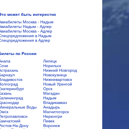
Это может быть интерестно
Авиабилеты Москва - Надым
Авиабилеты Надым - Адлер
Авиабилеты Москва - Адлер
Спецпредложения в Надым
Спецпредложения в Адлер
Билеты по России
Анапа
Липецк
Сочи
Норильск
Астрахань
Нижний Новгород
Барнаул
Новокузнецк
Владивосток
Нижневартовск
Волгоград
Новый Уренгой
Екатеринбург
Орск
Казань
Магадан
Калининград
Надым
Краснодар
Владикавказ
Минеральные Воды
Анадырь
Омск
Магнитогорск
Петропавловск-
Нерюнгри
Камчатский
Певек
Ростов-На-Дону
Воронеж