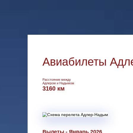
Авиабилеты Адл
Расстояние между
Адлером и Надымом
3160 км
Вылеты - Январь 2026