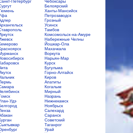
Санкт-Петербург
Чебоксары
Сургут
Белоярский
Тюмень
Ханты-Мансийск
Уфа
Петрозаводск
Адлер
Грозный
Архангельск
Усинск
Ставрополь
Тамбов
Иркутск
Комсомольск-на-Амуре
Ижевск
Набережные Челны
Кемерово
Йошкар-Ола
Красноярск
Махачкала
Мурманск
Воркута
Новосибирск
Нарьян-Мар
Хабаровск
Курск
Чита
Бугульма
Якутск
Горно-Алтайск
Нальчик
Киров
Пермь
Апатиты
Самара
Когалым
Челябинск
Мирный
Томск
Назрань
Улан-Удэ
Нижнекамск
Белгород
Ноябрьск
Пенза
Салехард
Абакан
Саранск
Курган
Советский
Сыктывкар
Таганрог
Оренбург
Урай