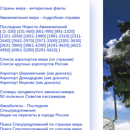
Страны мира - интересные факты
Авиакомпании мира - подробная справка
Последние Новости Авиакомпаний
(
[1-330]
[331-660]
[661-990]
[991-1320]
[1321-1650]
[1651-1980]
[1981-2310]
[2311-
2640]
[2641-2970]
[2971-3300]
[3301-3630]
[3631-3960]
[3961-4290]
[4291-4620]
[4621-
4950]
[4951-5280]
[5281-5610]
)
Список аэропортов мира (по странам)
Список крупных аэропортов России
Аэропорт Шереметьево (как доехать)
Аэропорт Домодедово (как доехать)
Аэропорт Внуково (как доехать)
Словарь продвинутого авиапассажира
50 полезных Советов пассажирам
Авиабилеты - Последние
Спецпредложения
Акции на перелеты в города России
Поиск Спецпредложений по странам мира
Поиск Спецпредложений по городам мира