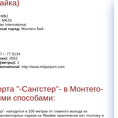
майка)
:
MBJ
:
MKJS
er International
onal город:
Монтего Бей
7 / -77.9134
рах):
2652
 (метры):
1
ernational:
http://www.mbjairport.com
рта "-Сангстер"- в Монтего-
ми способами:
ер"- находится в 100 метрах от главного выхода из
сомоторных парков на Ямайке практически нет, поэтому и