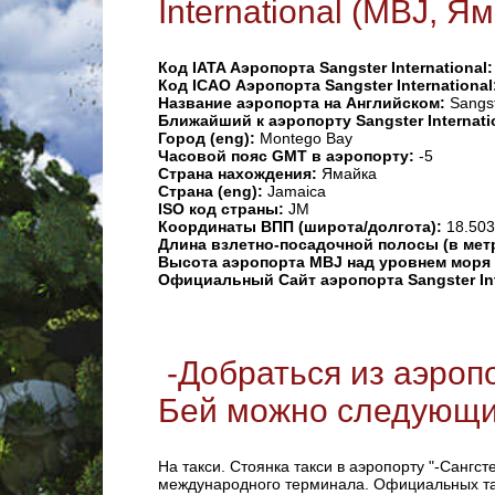
International (MBJ, Я
Код IATA Аэропорта Sangster International
Код ICAO Аэропорта Sangster International
Название аэропорта на Английском:
Sangst
Ближайший к аэропорту Sangster Internati
Город (eng):
Montego Bay
Часовой пояс GMT в аэропорту:
-5
Страна нахождения:
Ямайка
Страна (eng):
Jamaica
ISO код страны:
JM
Координаты ВПП (широта/долгота):
18.503
Длина взлетно-посадочной полосы (в мет
Высота аэропорта MBJ над уровнем моря
Официальный Сайт аэропорта Sangster Int
-Добраться из аэропо
Бей можно следующи
На такси. Стоянка такси в аэропорту "-Сангст
международного терминала. Официальных так