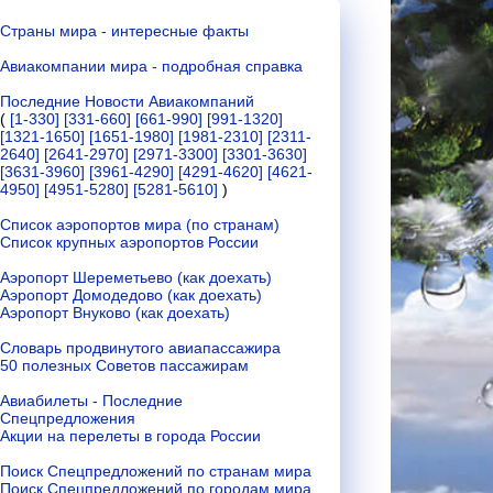
Страны мира - интересные факты
Авиакомпании мира - подробная справка
Последние Новости Авиакомпаний
(
[1-330]
[331-660]
[661-990]
[991-1320]
[1321-1650]
[1651-1980]
[1981-2310]
[2311-
2640]
[2641-2970]
[2971-3300]
[3301-3630]
[3631-3960]
[3961-4290]
[4291-4620]
[4621-
4950]
[4951-5280]
[5281-5610]
)
Список аэропортов мира (по странам)
Список крупных аэропортов России
Аэропорт Шереметьево (как доехать)
Аэропорт Домодедово (как доехать)
Аэропорт Внуково (как доехать)
Словарь продвинутого авиапассажира
50 полезных Советов пассажирам
Авиабилеты - Последние
Спецпредложения
Акции на перелеты в города России
Поиск Спецпредложений по странам мира
Поиск Спецпредложений по городам мира