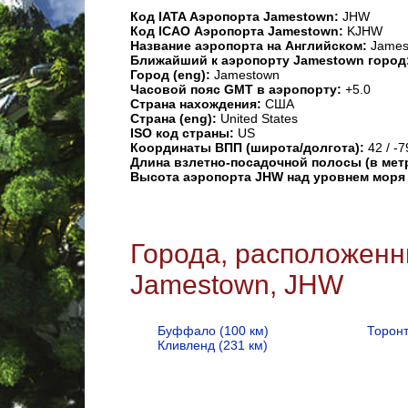
Код IATA Аэропорта Jamestown:
JHW
Код ICAO Аэропорта Jamestown:
KJHW
Название аэропорта на Английском:
James
Ближайший к аэропорту Jamestown город
Город (eng):
Jamestown
Часовой пояс GMT в аэропорту:
+5.0
Страна нахождения:
США
Страна (eng):
United States
ISO код страны:
US
Координаты ВПП (широта/долгота):
42 / -7
Длина взлетно-посадочной полосы (в мет
Высота аэропорта JHW над уровнем моря
Города, расположенн
Jamestown, JHW
Буффало (100 км)
Торонт
Кливленд (231 км)