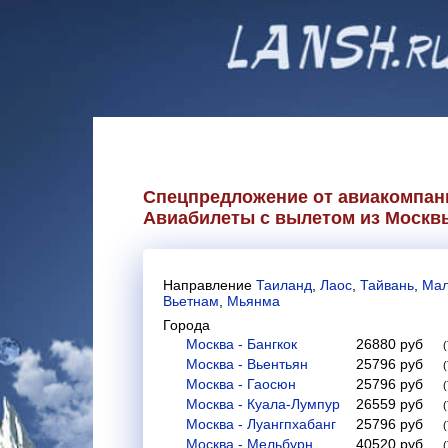
Спецпредложение от авиакомпа
Авиабилеты с вылетом из Москвы
Направление
Таиланд
,
Лаос
,
Тайвань
,
Мал
Вьетнам
,
Мьянма
Города
Москва - Бангкок
26880
руб
Москва - Вьентьян
25796
руб
Москва - Гаосюн
25796
руб
Москва - Куала-Лумпур
26559
руб
Москва - Луангпхабанг
25796
руб
Москва - Мельбурн
40520
руб