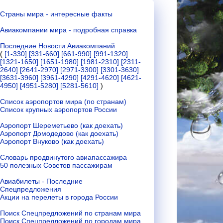
Страны мира - интересные факты
Авиакомпании мира - подробная справка
Последние Новости Авиакомпаний
(
[1-330]
[331-660]
[661-990]
[991-1320]
[1321-1650]
[1651-1980]
[1981-2310]
[2311-
2640]
[2641-2970]
[2971-3300]
[3301-3630]
[3631-3960]
[3961-4290]
[4291-4620]
[4621-
4950]
[4951-5280]
[5281-5610]
)
Список аэропортов мира (по странам)
Список крупных аэропортов России
Аэропорт Шереметьево (как доехать)
Аэропорт Домодедово (как доехать)
Аэропорт Внуково (как доехать)
Словарь продвинутого авиапассажира
50 полезных Советов пассажирам
Авиабилеты - Последние
Спецпредложения
Акции на перелеты в города России
Поиск Спецпредложений по странам мира
Поиск Спецпредложений по городам мира