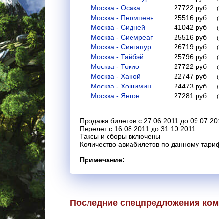
Москва - Осака
27722
руб
Москва - Пномпень
25516
руб
Москва - Сидней
41042
руб
Москва - Сиемреап
25516
руб
Москва - Сингапур
26719
руб
Москва - Тайбэй
25796
руб
Москва - Токио
27722
руб
Москва - Ханой
22747
руб
Москва - Хошимин
24473
руб
Москва - Янгон
27281
руб
Продажа билетов с 27.06.2011 до 09.07.20
Перелет с 16.08.2011 до 31.10.2011
Таксы и сборы включены
Количество авиабилетов по данному тари
Примечание:
Последние спецпредложения комп