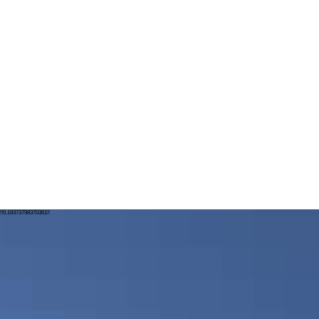
!!0.19373798370361!!