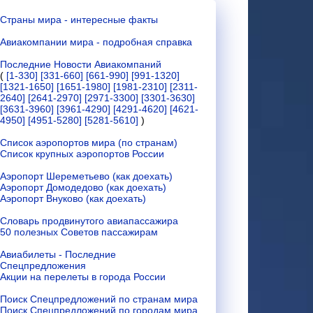
Страны мира - интересные факты
Авиакомпании мира - подробная справка
Последние Новости Авиакомпаний
(
[1-330]
[331-660]
[661-990]
[991-1320]
[1321-1650]
[1651-1980]
[1981-2310]
[2311-
2640]
[2641-2970]
[2971-3300]
[3301-3630]
[3631-3960]
[3961-4290]
[4291-4620]
[4621-
4950]
[4951-5280]
[5281-5610]
)
Список аэропортов мира (по странам)
Список крупных аэропортов России
Аэропорт Шереметьево (как доехать)
Аэропорт Домодедово (как доехать)
Аэропорт Внуково (как доехать)
Словарь продвинутого авиапассажира
50 полезных Советов пассажирам
Авиабилеты - Последние
Спецпредложения
Акции на перелеты в города России
Поиск Спецпредложений по странам мира
Поиск Спецпредложений по городам мира