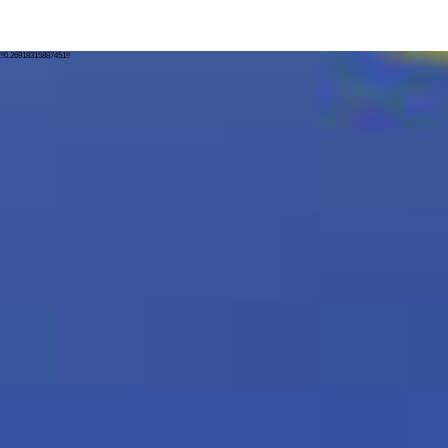
!!0.26918315887451!!