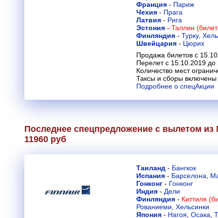
Франция
-
Париж
Чехия
-
Прага
Латвия
-
Рига
Эстония
-
Таллин (билет
Финляндия
-
Турку
,
Хель
Швейцария
-
Цюрих
Продажа билетов с 15.10
Перелет с 15.10.2019 до
Количество мест огранич
Таксы и сборы включены 
Подробнее о спецАкции
Последнее спецпредложение с вылетом из 
11960 руб
Таиланд
-
Бангкок
Испания
-
Барселона
,
М
Гонконг
-
Гонконг
Индия
-
Дели
Финляндия
-
Киттиля (б
Рованиеми
,
Хельсинки
Япония
-
Нагоя
,
Осака
,
Т