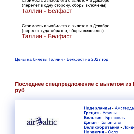
Стоимость авиабилета с вылетом в Декабре
(перелет в одну сторону, сборы включены)
Таллин - Белфаст
Стоимость авиабилета с вылетом в Декабре
(перелет туда-обратно, сборы включены)
Таллин - Белфаст
Цены на билеты Таллин - Белфаст на 2027 год
Последнее спецпредложение с вылетом из М
руб
Нидерланды
-
Амстерд
Греция
-
Афины
Бельгия
-
Брюссель
Дания
-
Копенгаген
Великобритания
-
Лонд
Норвегия
-
Осло