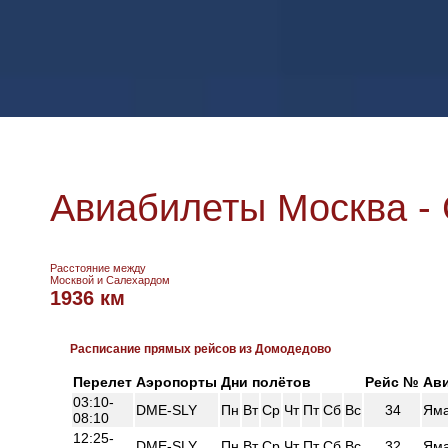
Авиабилеты Москва -
Расстояние между
Москвой и Салехардом
1936 км
Расписание прямых рейсов из Домодедово
Перелет
Аэропорты
Дни полётов
Рейс №
Ав
03:10-
DME-SLY
Пн
Вт
Ср
Чт
Пт
Сб
Вс
34
Ям
08:10
12:25-
DME-SLY
Пн
Вт
Ср
Чт
Пт
Сб
Вс
32
Ям