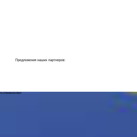
Предложения наших партнеров:
!!0.37864804267883!!