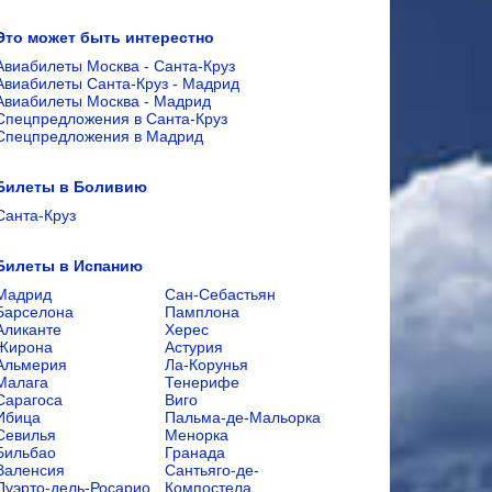
Это может быть интерестно
Авиабилеты Москва - Санта-Круз
Авиабилеты Санта-Круз - Мадрид
Авиабилеты Москва - Мадрид
Спецпредложения в Санта-Круз
Спецпредложения в Мадрид
Билеты в Боливию
Санта-Круз
Билеты в Испанию
Мадрид
Сан-Себастьян
Барселона
Памплона
Аликанте
Херес
Жирона
Астурия
Альмерия
Ла-Корунья
Малага
Тенерифе
Сарагоса
Виго
Ибица
Пальма-де-Мальорка
Севилья
Менорка
Бильбао
Гранада
Валенсия
Сантьяго-де-
Пуэрто-дель-Росарио
Компостела