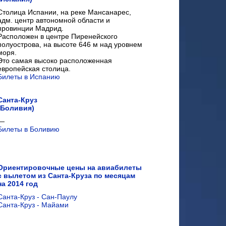
Столица Испании, на реке Мансанарес,
адм. центр автономной области и
провинции Мадрид.
Расположен в центре Пиренейского
полуострова, на высоте 646 м над уровнем
моря.
Это самая высоко расположенная
европейская столица.
Билеты в Испанию
Санта-Круз
(Боливия)
—
Билеты в Боливию
Ориентировочные цены на авиабилеты
с вылетом из Санта-Круза по месяцам
на 2014 год
Санта-Круз - Сан-Паулу
Санта-Круз - Майами