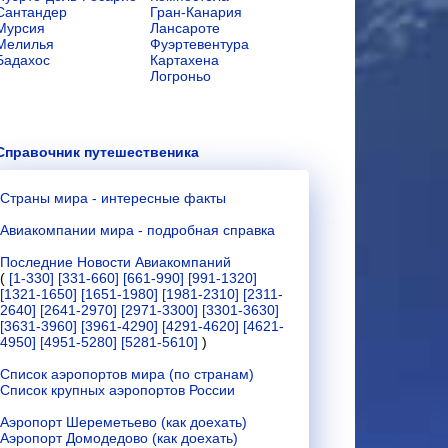
Сантандер
Гран-Канария
Мурсия
Лансароте
Мелилья
Фуэртевентура
Бадахос
Картахена
Логроньо
Справочник путешественика
Страны мира - интересные факты
Авиакомпании мира - подробная справка
Последние Новости Авиакомпаний
(
[1-330]
[331-660]
[661-990]
[991-1320]
[1321-1650]
[1651-1980]
[1981-2310]
[2311-
2640]
[2641-2970]
[2971-3300]
[3301-3630]
[3631-3960]
[3961-4290]
[4291-4620]
[4621-
4950]
[4951-5280]
[5281-5610]
)
Список аэропортов мира (по странам)
Список крупных аэропортов России
Аэропорт Шереметьево (как доехать)
Аэропорт Домодедово (как доехать)