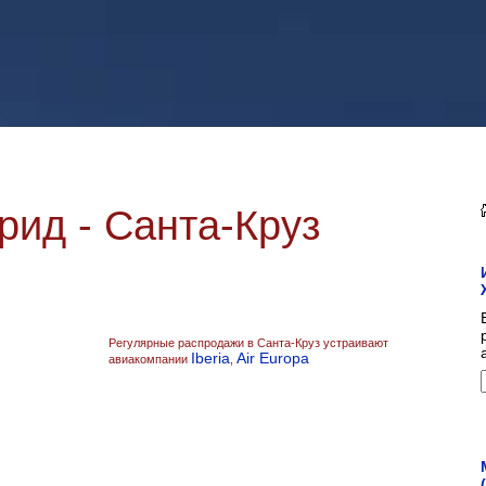
ид - Санта-Круз
Регулярные распродажи в Санта-Круз устраивают
Iberia
Air Europa
авиакомпании
,