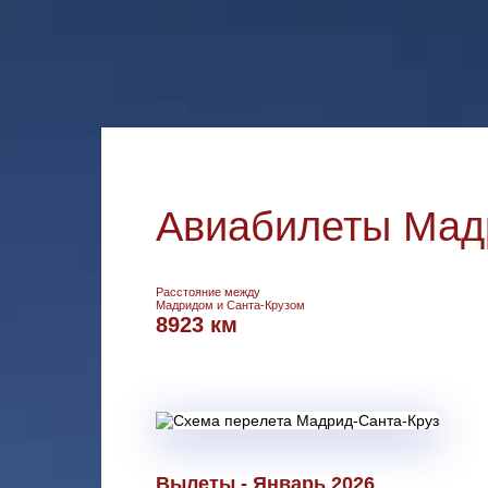
Авиабилеты Мадр
Расстояние между
Мадридом и Санта-Крузом
8923 км
Вылеты - Январь 2026