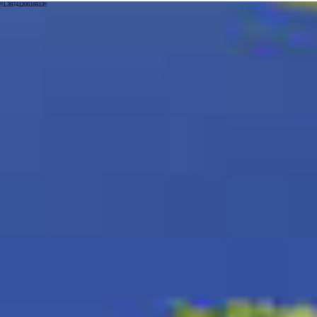
!!1.3974120616913!!