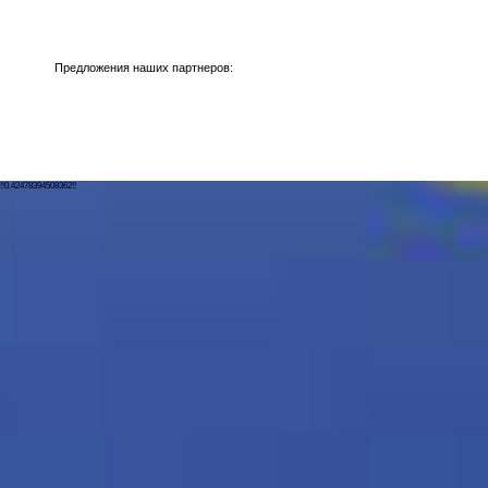
Предложения наших партнеров:
!!0.42478394508362!!