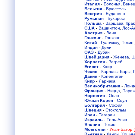
Италия
-
Болонья
,
Вене
Бельгия
-
Брюссель
Венгрия
-
Будапешт
Румыния
-
Бухарест
Польша
-
Варшава
,
Крак
США
-
Вашингтон
,
Лос-А
Австрия
-
Вена
Гонконг
-
Гонконг
Китай
-
Гуанчжоу
,
Пекин
Индия
-
Дели
ОАЭ
-
Дубай
Швейцария
-
Женева
,
Ц
Хорватия
-
Загреб
Египет
-
Каир
Чехия
-
Карловы-Вары
,
Дания
-
Копенгаген
Кипр
-
Ларнака
Великобритания
-
Лонд
Франция
-
Ницца
,
Пари
Норвегия
-
Осло
Южная Корея
-
Сеул
Болгария
-
София
Швеция
-
Стокгольм
Иран
-
Тегеран
Израиль
-
Тель-Авив
Япония
-
Токио
Монголия
-
Улан-Батор 
Вьетнам
-
Ханой
,
Хошим