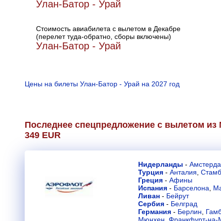
Улан-Батор - Урай
Стоимость авиабилета с вылетом в Декабре
(перелет туда-обратно, сборы включены)
Улан-Батор - Урай
Цены на билеты Улан-Батор - Урай на 2027 год
Последнее спецпредложение с вылетом из 
349 EUR
Нидерланды
-
Амстерд
Турция
-
Анталия
,
Стамб
Греция
-
Афины
Испания
-
Барселона
,
М
Ливан
-
Бейрут
Сербия
-
Белград
Германия
-
Берлин
,
Гамб
Мюнхен
,
Франкфурт-на-